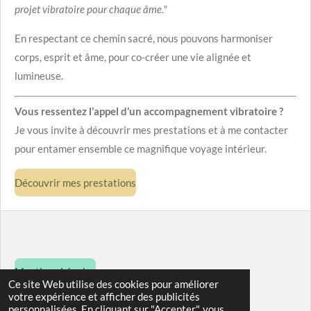
projet vibratoire pour chaque âme."
En respectant ce chemin sacré, nous pouvons harmoniser
corps, esprit et âme, pour co-créer une vie alignée et
lumineuse.
Vous ressentez l’appel d’un accompagnement vibratoire ?
Je vous invite à découvrir mes prestations et à me contacter
pour entamer ensemble ce magnifique voyage intérieur.
Découvrir mes prestations
Mentions Légales
Ce site Web utilise des cookies pour améliorer
© 2024 - 2026 les-sens-ciel
votre expérience et afficher des publicités
personnalisées. En cliquant sur "Accepter", vous