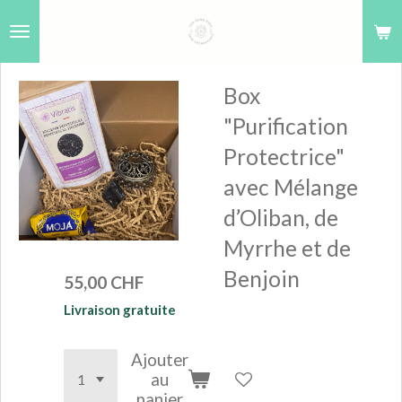
Passer
au
contenu
Box
principal
"Purification
Protectrice"
avec Mélange
d’Oliban, de
Myrrhe et de
Benjoin
55,00 CHF
Livraison gratuite
Ajouter
au
panier